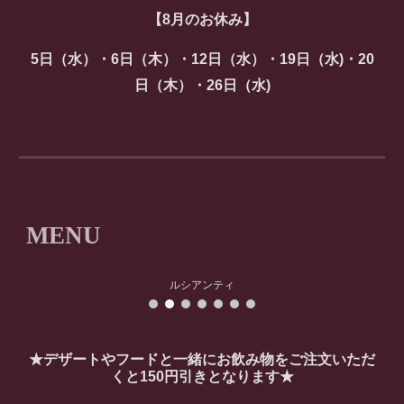
【
8
月のお休み】
5
日（水）
・6
日（木）・1
2
日（水）・
19
日（水)・
20
日（木）・2
6
日（水)
MENU
ルシアンティ
★デザートやフードと一緒にお飲み物をご注文いただ
くと150円引きとなります★