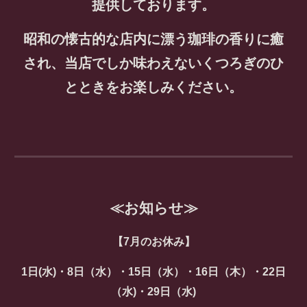
提供しております。
昭和の懐古的な店内に漂う珈琲の香りに癒
され、当店でしか味わえないくつろぎのひ
とときをお楽しみください。
≪お知らせ≫
【
7
月のお休み】
1
日(水)・
8
日（水）・
15
日（水）・1
6
日（木）・2
2
日
（水)・2
9
日（水)