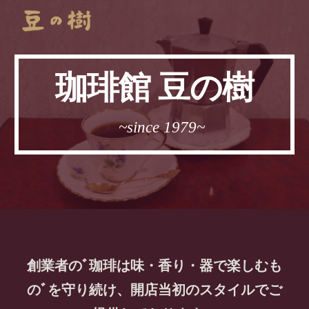
Skip to main content
Skip to navigation
珈琲館 豆の樹
~since 1979~
創業者のﾞ珈琲は味・香り・器で楽しむも
のﾞを守り続け、開店当初のスタイルでご